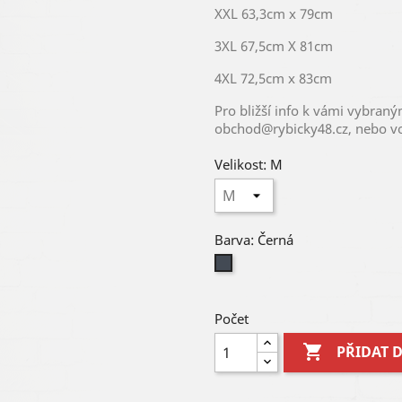
XXL 63,3cm x 79cm
3XL 67,5cm X 81cm
4XL 72,5cm x 83cm
Pro bližší info k vámi vybran
obchod@rybicky48.cz, nebo vo
Velikost: M
Barva: Černá
Černá
Počet

PŘIDAT 