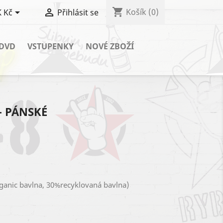
shopping_cart


Košík
(0)
 Kč
Přihlásit se
 DVD
VSTUPENKY
NOVÉ ZBOŽÍ
- PÁNSKÉ
ganic bavlna, 30%recyklovaná bavlna)