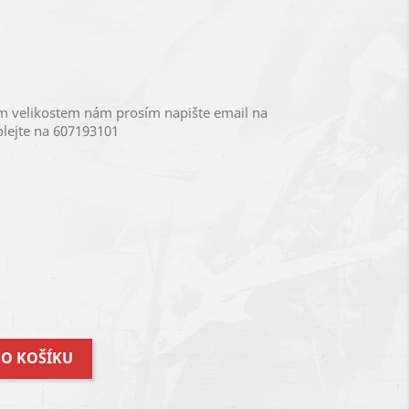
ým velikostem nám prosím napište email na
lejte na 607193101
DO KOŠÍKU