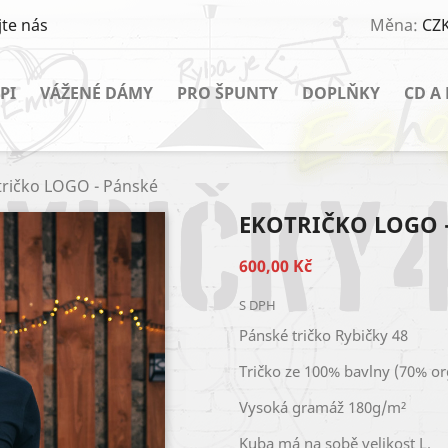
te nás
Měna:
CZK
PI
VÁŽENÉ DÁMY
PRO ŠPUNTY
DOPLŇKY
CD A
ričko LOGO - Pánské
EKOTRIČKO LOGO 
600,00 Kč
S DPH
Pánské tričko Rybičky 48
Tričko ze 100% bavlny (70% or
Vysoká gramáž 180g/m²
Kuba má na sobě velikost L.