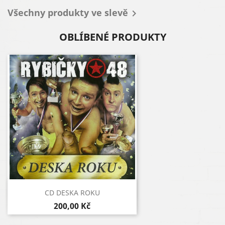
Všechny produkty ve slevě

OBLÍBENÉ PRODUKTY
Rychlý náhled

CD DESKA ROKU
200,00 Kč