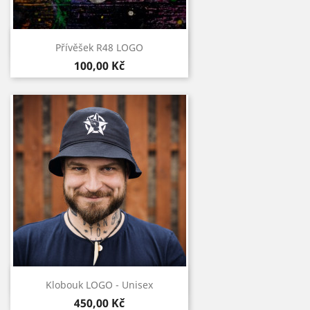
Rychlý náhled

Přívěšek R48 LOGO
100,00 Kč
Rychlý náhled

Klobouk LOGO - Unisex
450,00 Kč