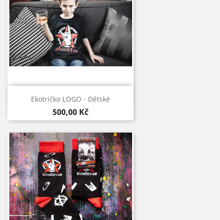
Rychlý náhled

Ekotričko LOGO - Dětské
500,00 Kč