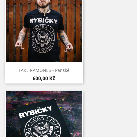
Rychlý náhled

FAKE RAMONES - Pánské
600,00 Kč