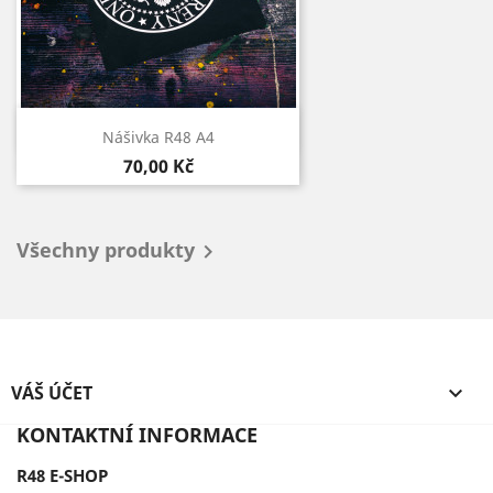
Rychlý náhled

Nášivka R48 A4
70,00 Kč
Všechny produkty

VÁŠ ÚČET

KONTAKTNÍ INFORMACE
R48 E-SHOP