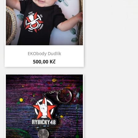
Rychlý náhled

EKObody Dudlík
500,00 Kč