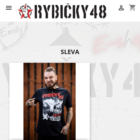
shopping_cart


SLEVA