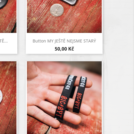
Rychlý náhled

Ě...
Button MY JEŠTĚ NEJSME STARÝ
50,00 Kč