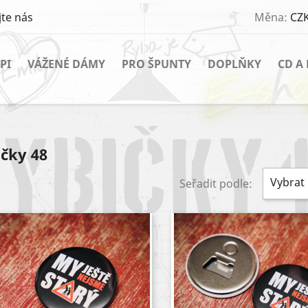
te nás
Měna:
CZK
PI
VÁŽENÉ DÁMY
PRO ŠPUNTY
DOPLŇKY
CD A
čky 48
Vybrat
Seřadit podle: