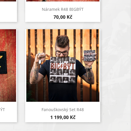
Rychlý náhled

Náramek R48 BIGBÝT
70,00 Kč
Rychlý náhled

BÝT
Fanouškovský Set R48
1 199,00 Kč