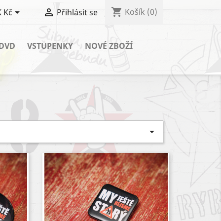
shopping_cart


Košík
(0)
 Kč
Přihlásit se
 DVD
VSTUPENKY
NOVÉ ZBOŽÍ
