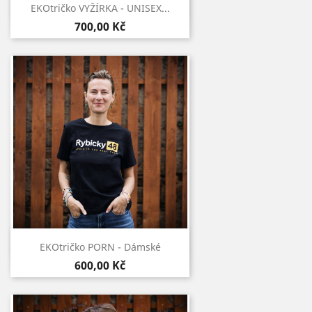
Rychlý náhled

EKOtričko VYŽÍRKA - UNISEX...
700,00 Kč
Rychlý náhled

EKOtričko PORN - Dámské
600,00 Kč