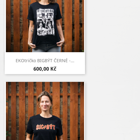
Rychlý náhled

EKOtričko BIGBÝT ČERNÉ -...
600,00 Kč