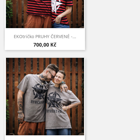
Rychlý náhled

EKOtričko PRUHY ČERVENÉ -...
700,00 Kč