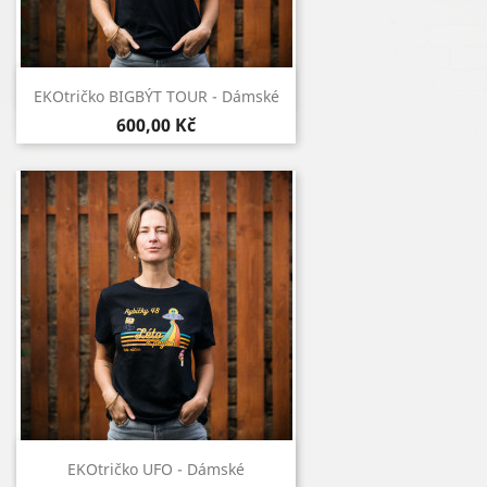
Rychlý náhled

EKOtričko BIGBÝT TOUR - Dámské
600,00 Kč
Rychlý náhled

EKOtričko UFO - Dámské