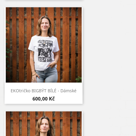
Rychlý náhled

EKOtričko BIGBÝT BÍLÉ - Dámské
600,00 Kč