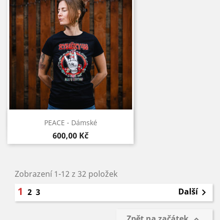
Rychlý náhled

PEACE - Dámské
600,00 Kč
Zobrazení 1-12 z 32 položek
1
Další
2
3

Zpět na začátek
