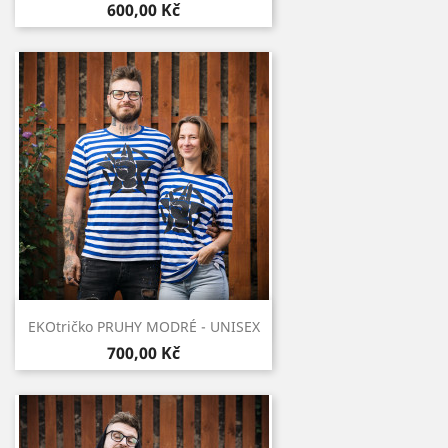
600,00 Kč
Rychlý náhled

EKOtričko PRUHY MODRÉ - UNISEX
700,00 Kč