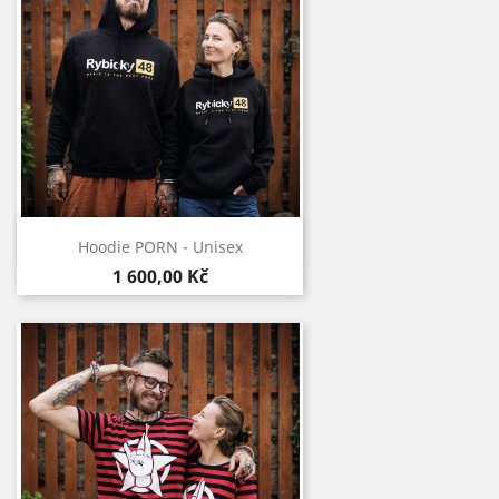
Rychlý náhled

Hoodie PORN - Unisex
1 600,00 Kč