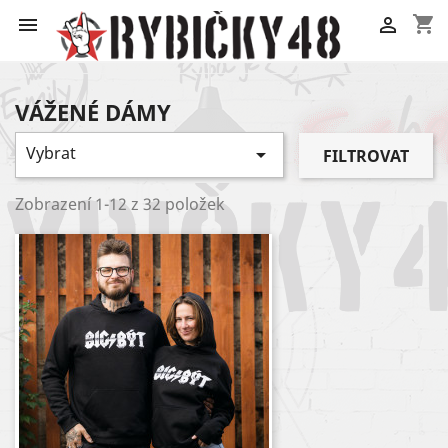
shopping_cart


VÁŽENÉ DÁMY
Vybrat

FILTROVAT
Zobrazení 1-12 z 32 položek