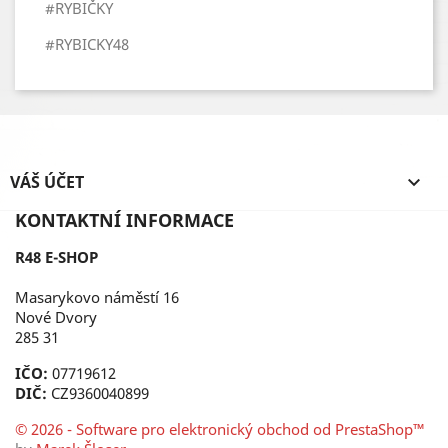
#RYBIČKY
#RYBICKY48
VÁŠ ÚČET

KONTAKTNÍ INFORMACE
R48 E-SHOP
Masarykovo náměstí 16
Nové Dvory
285 31
IČO:
07719612
DIČ:
CZ9360040899
© 2026 - Software pro elektronický obchod od PrestaShop™