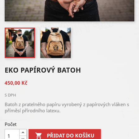
EKO PAPÍROVÝ BATOH
450,00 Kč
S DPH
Batoh z pratelného papíru vyrobený z papírových vláken s
příměsí přírodního latexu.
Počet

PŘIDAT DO KOŠÍKU